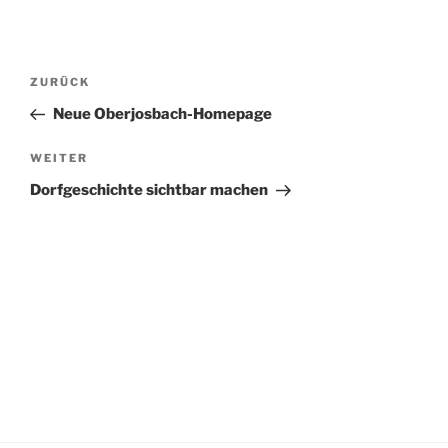
Beitragsnavigation
Vorheriger
ZURÜCK
Beitrag
Neue Oberjosbach-Homepage
Nächster
WEITER
Beitrag
Dorfgeschichte sichtbar machen