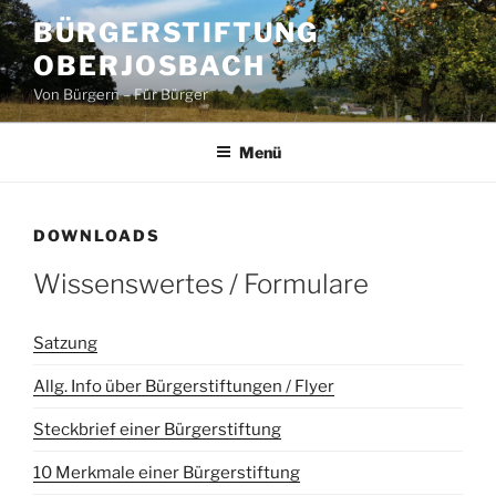
Zum
BÜRGERSTIFTUNG
Inhalt
OBERJOSBACH
springen
Von Bürgern – Für Bürger
Menü
DOWNLOADS
Wissenswertes / Formulare
Satzung
Allg. Info über Bürgerstiftungen / Flyer
Steckbrief einer Bürgerstiftung
10 Merkmale einer Bürgerstiftung