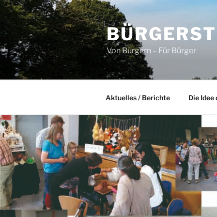
Zum
Inhalt
BÜRGERST
springen
Von Bürgern – Für Bürger
Aktuelles / Berichte
Die Idee 