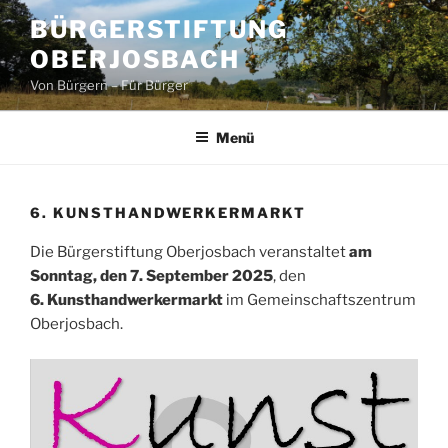
Zum
BÜRGERSTIFTUNG
Inhalt
OBERJOSBACH
springen
Von Bürgern – Für Bürger
Menü
6. KUNSTHANDWERKERMARKT
Die Bürgerstiftung Oberjosbach veranstaltet
am
Sonntag, den 7. September 2025
, den
6. Kunsthandwerkermarkt
im Gemeinschaftszentrum
Oberjosbach.